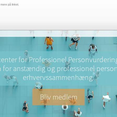
mere på linket.
Aktiviteter
Aktuelt
Links
Om VPP
enter for Professionel Personvurderin
 for anstændig og professionel person
erhvervssammenhæng.
Bliv medlem