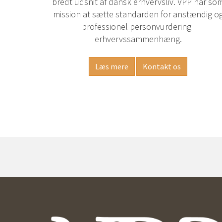
bredt udsnit af dansk erhvervsliv. VPP har so
mission at sætte standarden for anstændig o
professionel personvurdering i
erhvervssammenhæng.
Læs mere
Kontakt os