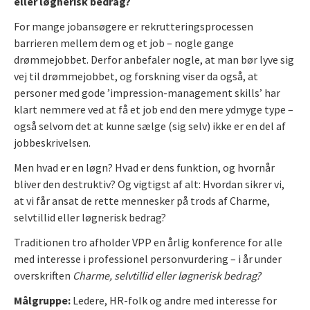
eller løgnerisk bedrag?
For mange jobansøgere er rekrutteringsprocessen
barrieren mellem dem og et job – nogle gange
drømmejobbet. Derfor anbefaler nogle, at man bør lyve sig
vej til drømmejobbet, og forskning viser da også, at
personer med gode ’impression-management skills’ har
klart nemmere ved at få et job end den mere ydmyge type –
også selvom det at kunne sælge (sig selv) ikke er en del af
jobbeskrivelsen.
Men hvad er en løgn? Hvad er dens funktion, og hvornår
bliver den destruktiv? Og vigtigst af alt: Hvordan sikrer vi,
at vi får ansat de rette mennesker på trods af Charme,
selvtillid eller løgnerisk bedrag?
Traditionen tro afholder VPP en årlig konference for alle
med interesse i professionel personvurdering – i år under
overskriften
Charme, selvtillid eller løgnerisk bedrag?
Målgruppe:
Ledere, HR-folk og andre med interesse for