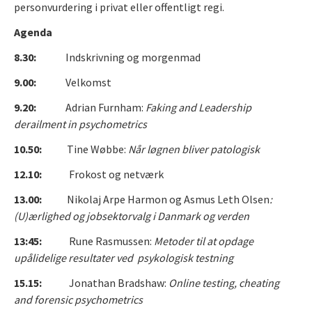
personvurdering i privat eller offentligt regi.
Agenda
8.30:
Indskrivning og morgenmad
9.00:
Velkomst
9.20:
Adrian Furnham:
Faking and Leadership
derailment in psychometrics
10.50:
Tine Wøbbe:
Når løgnen bliver patologisk
12.10:
Frokost og netværk
13.00:
Nikolaj Arpe Harmon og Asmus Leth Olsen
:
(U)ærlighed og jobsektorvalg i Danmark og verden
13:45:
Rune Rasmussen:
Metoder til at opdage
upålidelige resultater ved psykologisk testning
15.15:
Jonathan Bradshaw:
Online testing, cheating
and forensic psychometrics