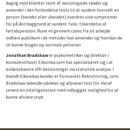
daglig med klienter ramt af neurologiske skader og
anvender i den forbindelse tests til at vurdere hvorvidt en
person (bevidst eller ubevidst) overdrev sine symptomer
for på den baggrund at vurdere f.eks. tilkendelse af
førtidspension. Rune vil gennem cases fra sit arbejde
indføre publikum i de metoder han anvender og hvordan de
vil kunne bruges op normale personer.
Jonathan Bradshaw
er psykometriker og direktør i
konsulenthuset Eikonika som har specialiseret sig i at
evidensbasere HR-beslutninger via statistisk analyse. I
blandt Eikonikas kunder er Forsvarets Rekruttering, som
Bradshaw løbende udvikler og afprøver test for. Heraf
senest en intelligenstest med indbygget mulighed for at
kunne afsløre snyd.