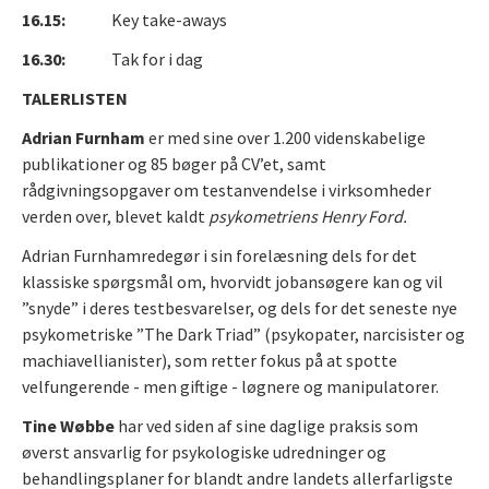
16.15:
Key take-aways
16.30:
Tak for i dag
TALERLISTEN
Adrian Furnham
er med sine over 1.200 videnskabelige
publikationer og 85 bøger på CV’et, samt
rådgivningsopgaver om testanvendelse i virksomheder
verden over, blevet kaldt
psykometriens Henry Ford.
Adrian Furnham
redegør i sin forelæsning dels for det
klassiske spørgsmål om, hvorvidt jobansøgere kan og vil
”snyde” i deres testbesvarelser, og dels for det seneste nye
psykometriske ”The Dark Triad” (psykopater, narcisister og
machiavellianister), som retter fokus på at spotte
velfungerende - men giftige - løgnere og manipulatorer.
Tine Wøbbe
har ved siden af sine daglige praksis som
øverst ansvarlig for psykologiske udredninger og
behandlingsplaner for blandt andre landets allerfarligste