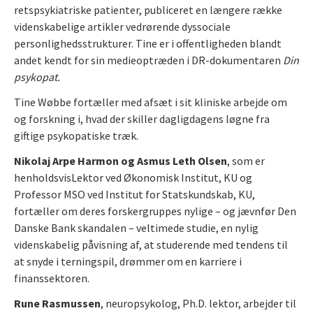
retspsykiatriske patienter, publiceret en længere række
videnskabelige artikler vedrørende dyssociale
personlighedsstrukturer. Tine er i offentligheden blandt
andet kendt for sin medieoptræden i DR-dokumentaren
Din
psykopat.
Tine Wøbbe fortæller med afsæt i sit kliniske arbejde om
og forskning i, hvad der skiller dagligdagens løgne fra
giftige psykopatiske træk.
Nikolaj Arpe Harmon og Asmus Leth Olsen
, som er
henholdsvis
Lektor ved Økonomisk Institut, KU og
Professor MSO ved Institut for Statskundskab, KU,
fortæller om deres forskergruppes nylige – og jævnfør Den
Danske Bank skandalen – veltimede studie, en nylig
videnskabelig påvisning af, at studerende med tendens til
at snyde i terningspil, drømmer om en karriere i
finanssektoren.
Rune Rasmussen
, neuropsykolog, Ph.D. lektor, arbejder til