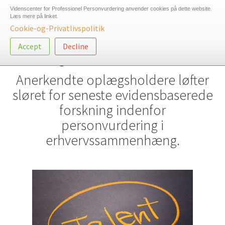
Gå
Videnscenter for Professionel Personvurdering anvender cookies på dette website.
til
Læs mere på linket.
Togg
Cookie-og-Privatlivspolitik
hoved-
navig
indhold
Accept
Decline
Årlige konferencer i VPP
Anerkendte oplægsholdere løfter
sløret for seneste evidensbaserede
forskning indenfor
personvurdering i
erhvervssammenhæng.