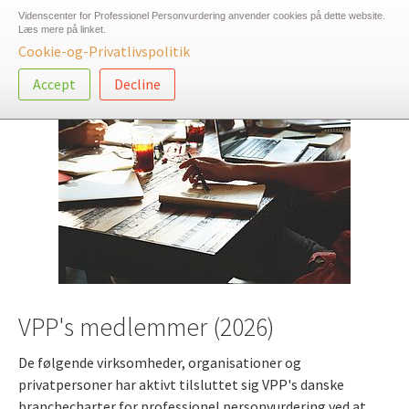
Gå
Videnscenter for Professionel Personvurdering anvender cookies på dette website.
til
Læs mere på linket.
Togg
Cookie-og-Privatlivspolitik
hoved-
navig
indhold
Accept
Decline
VPP's medlemmer (2026)
De følgende virksomheder, organisationer og
privatpersoner har aktivt tilsluttet sig VPP's danske
branchecharter for professionel personvurdering ved at