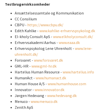
Testbrugervirksomheder
Ansættelsessamtale og Kommunikation
CC Consilium
CBPU -
https://www.cbpu.dk/
Edith Kahlke -
www.kahlke-erhvervspsykolog.dk
El-kholy Consult ApS -
www.elkholyconsult.dk/
Erhvervsakademi Aarhus -
www.eaaa.dk
Erhvervspsykolog Lene Uhrenholt -
www.lene-
uhrenholt.dk/
Forsvaret -
www.forsvaret.dk
GML-HR -
www.gml-hr.dk
Hartelius Human Resource -
www.hartelius.info
HumanAct -
www.humanact.dk
Human House A/S -
www.humanhouse.com
Innovator -
www.innovator.dk
Jørgen Hedevang -
www.hedevang.dk
Menuco -
www.menuco.dk
Zenith ApS