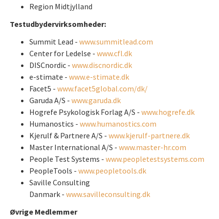
Region Midtjylland
Testudbydervirksomheder:
Summit Lead -
www.summitlead.com
Center for Ledelse -
www.cfl.dk
DISCnordic -
www.discnordic.dk
e-stimate -
www.e-stimate.dk
Facet5 -
www.facet5global.com/dk/
Garuda A/S -
www.garuda.dk
Hogrefe Psykologisk Forlag A/S -
www.hogrefe.dk
Humanostics -
www.humanostics.com
Kjerulf & Partnere A/S -
www.kjerulf-partnere.dk
Master International A/S -
www.master-hr.com
People Test Systems -
www.peopletestsystems.com
PeopleTools -
www.peopletools.dk
Saville Consulting
Danmark -
www.savilleconsulting.dk
Øvrige Medlemmer